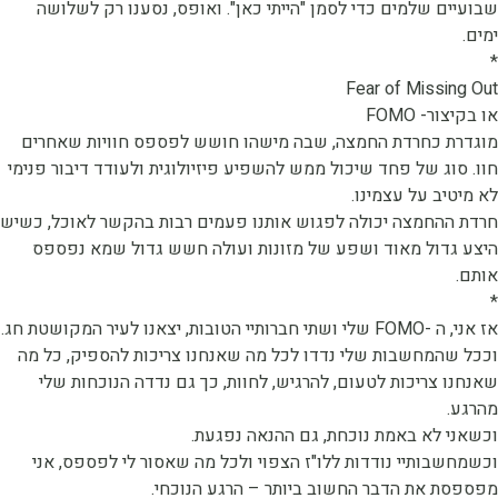
בועיים שלמים כדי לסמן "הייתי כאן". ואופס, נסענו רק לשלושה
מים.
Fear of Missing Ou
ו בקיצור- FOMO
וגדרת כחרדת החמצה, שבה מישהו חושש לפספס חוויות שאחרים
וו. סוג של פחד שיכול ממש להשפיע פיזיולוגית ולעודד דיבור פנימי
א מיטיב על עצמינו.
רדת ההחמצה יכולה לפגוש אותנו פעמים רבות בהקשר לאוכל, כשיש
יצע גדול מאוד ושפע של מזונות ועולה חשש גדול שמא נפספס
ותם.
ז אני, ה -FOMO שלי ושתי חברותיי הטובות, יצאנו לעיר המקושטת חג.
ככל שהמחשבות שלי נדדו לכל מה שאנחנו צריכות להספיק, כל מה
אנחנו צריכות לטעום, להרגיש, לחוות, כך גם נדדה הנוכחות שלי
הרגע.
כשאני לא באמת נוכחת, גם ההנאה נפגעת.
כשמחשבותיי נודדות ללו"ז הצפוי ולכל מה שאסור לי לפספס, אני
פספסת את הדבר החשוב ביותר – הרגע הנוכחי.