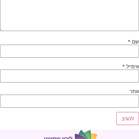
ם
*
ימייל
*
תר