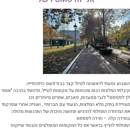
שבוע נסעתי לראשונה לטיול קצר בבודפשט היפהפייה.
יבלתי המלצות רבות ומגוונות על מקומות לטייל, וניזונתי בהרבה "אסור
ך לפספס!" לגבי מסעדות, פאבים, אתרים מיוחדים וכו.
צויידת בתיק מלא המלצות, הגעתי עם חברותיי , ושנייה אחרי שפרקתי
ת המזוודה התחלתי להרגיש תחושה מוכרת של התרגשות מהולה
חרדה קלה – חרדה לפספס.
תחלתי להריץ בראשי את כל המקומות המומלצים והבנתי שייקחו