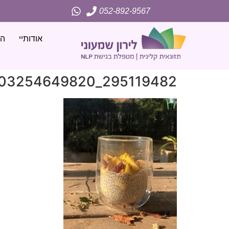
052-892-9567
אודותיי
הג
295119482_733303254649820_3335317500275093651_n