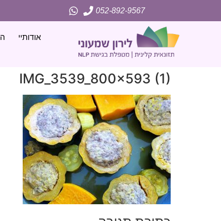
052-892-9567
אודותיי
הג
IMG_3539_800x593 (1)