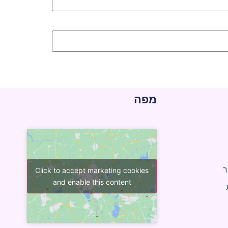
מפה
ר
Click to accept marketing cookies
and enable this content