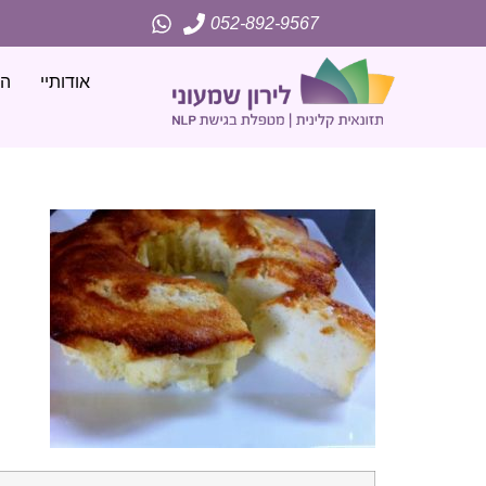
052-892-9567
אודותיי
הג