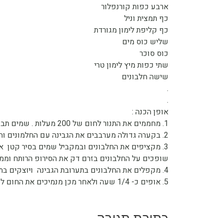
ארבע כפות קורנפלור
כף תמצית וניל
כף קליפת לימון מגורדת
שליש כוס מים
כוס סוכר
שתי כפות מיץ לימון טרי
שישה חלבונים
.
.
אופן הכנה :
1. מחממים את התנור לחום של 200 מעלות . שמים תבנית מלאה מים בתחתית התנור .
2. בקערה גדולה מערבבים את הגבינה עם החלמונים והקורנפלור
3. מקציפים את החלבונים ובמקביל שמים בסיר קטן את המים עם הסוכר ומיץ הלימון. מרתיחים כ- 2 דקות לסירופ
שופכים על החלבונים בזרם דק את הסירופ הרותח וממ
4. מקפלים את החלבונים בתערובת הגבינה ויוצקים בתבנית אפיה בינונית משומנת .
5. אופים כ- 1/4 שעה ולאחר מכן מנמיכים את החום ל- 160 אופים שעה נוספת.