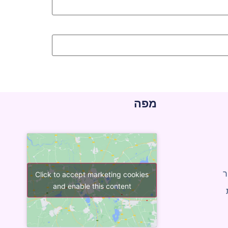
מפה
ר
Click to accept marketing cookies
and enable this content