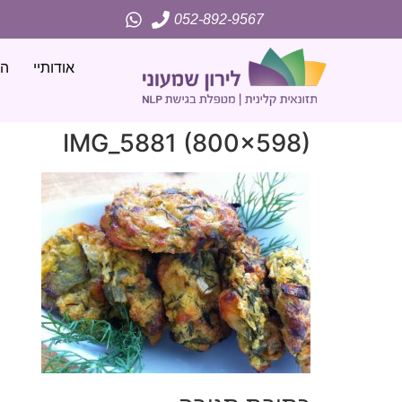
052-892-9567
אודותיי
הג
IMG_5881 (800×598)